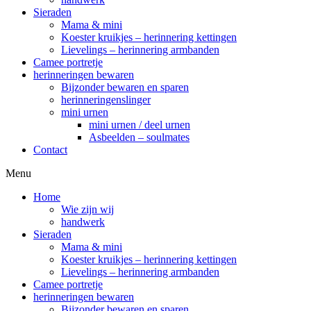
Sieraden
Mama & mini
Koester kruikjes – herinnering kettingen
Lievelings – herinnering armbanden
Camee portretje
herinneringen bewaren
Bijzonder bewaren en sparen
herinneringenslinger
mini urnen
mini urnen / deel urnen
Asbeelden – soulmates
Contact
Menu
Home
Wie zijn wij
handwerk
Sieraden
Mama & mini
Koester kruikjes – herinnering kettingen
Lievelings – herinnering armbanden
Camee portretje
herinneringen bewaren
Bijzonder bewaren en sparen