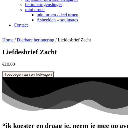
herinneringenslinger
mini urnen
mini urnen / deel urnen
Asbeelden – soulmates
Contact
Home
/
Dierbare herinnering
/ Liefdesbrief Zacht
Liefdesbrief Zacht
€
10.00
Liefdesbrief
Toevoegen aan winkelwagen
Zacht
aantal
“ik koester en draag je, neem je mee op av