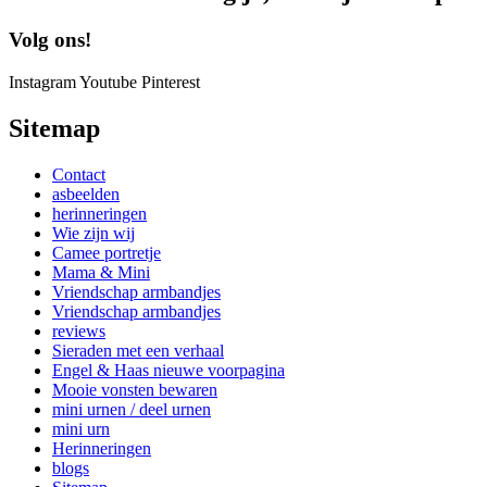
Volg ons!
Instagram
Youtube
Pinterest
Sitemap
Contact
asbeelden
herinneringen
Wie zijn wij
Camee portretje
Mama & Mini
Vriendschap armbandjes
Vriendschap armbandjes
reviews
Sieraden met een verhaal
Engel & Haas nieuwe voorpagina
Mooie vonsten bewaren
mini urnen / deel urnen
mini urn
Herinneringen
blogs