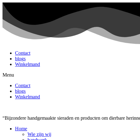
Ga
naar
de
inhoud
Contact
blogs
Winkelmand
Menu
Contact
blogs
Winkelmand
“Bijzondere handgemaakte sieraden en producten om dierbare herinne
Home
Wie zijn wij
handwerk